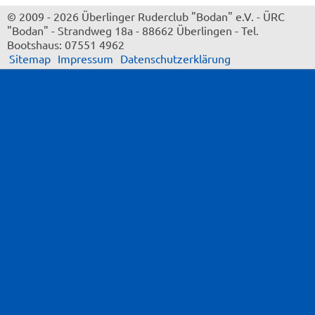
© 2009 - 2026 Überlinger Ruderclub "Bodan" e.V.
-
ÜRC
"Bodan"
-
Strandweg 18a
-
88662 Überlingen
-
Tel.
Bootshaus: 07551 4962
Sitemap
Impressum
Datenschutzerklärung