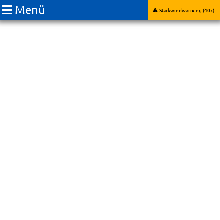
Menü
Starkwindwarnung (40x)