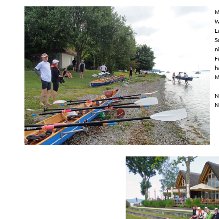
M
W
L
S
n
F
h
M
N
N