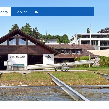
vigation
udern
Service
IRB
erspringen