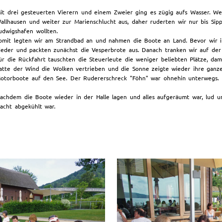
it drei gesteuerten Vierern und einem Zweier ging es zügig aufs Wasser. W
allhausen und weiter zur Marienschlucht aus, daher ruderten wir nur bis Sipp
udwigshafen wollten.
omit legten wir am Strandbad an und nahmen die Boote an Land. Bevor wir im
ieder und packten zunächst die Vesperbrote aus. Danach tranken wir auf der
ür die Rückfahrt tauschten die Steuerleute die weniger beliebten Plätze, da
atte der Wind die Wolken vertrieben und die Sonne zeigte wieder ihre ganze
otorboote auf den See. Der Rudererschreck "Föhn" war ohnehin unterwegs.
achdem die Boote wieder in der Halle lagen und alles aufgeräumt war, lud
acht abgekühlt war.