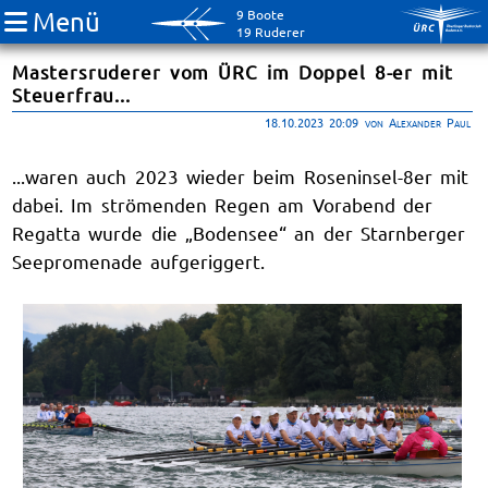
Menü
9 Boote
19 Ruderer
Mastersruderer vom ÜRC im Doppel 8-er mit
Steuerfrau...
18.10.2023 20:09
von Alexander Paul
...waren auch 2023 wieder beim Roseninsel-8er mit
dabei. Im strömenden Regen am Vorabend der
Regatta wurde die „Bodensee“ an der Starnberger
Seepromenade aufgeriggert.