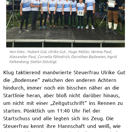
Von links : Hubert Gut, Ulrike Gut , Hugo Müller, Verena Paul,
Alexander Paul, Cornelia Fähndrich, Dorothea Badewien, Ingrid
Falkenberg, Stefan Stöckigt.
Klug taktierend manövrierte Steuerfrau Ulrike Gut
die „Bodensee“ zwischen den anderen Achtern
hindurch, immer noch ein bisschen näher an die
Startlinie heran, aber bloß nicht darüber hinaus,
um nicht mit einer „Zeitgutschrift“ ins Rennen zu
starten. Pünktlich um 11:40 Uhr fiel der
Startschuss und alle legten sich ins Zeug. Die
Steuerfrau kennt ihre Mannschaft und weiß, wie