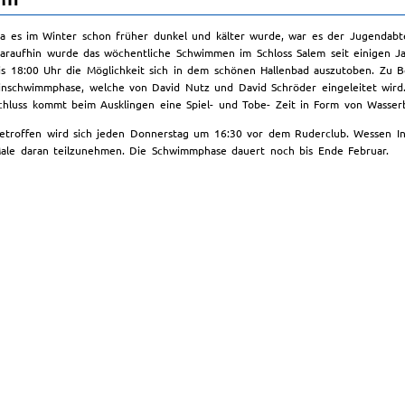
a es im Winter schon früher dunkel und kälter wurde, war es der Jugendabt
araufhin wurde das wöchentliche Schwimmen im Schloss Salem seit einigen J
is 18:00 Uhr die Möglichkeit sich in dem schönen Hallenbad auszutoben. Zu 
inschwimmphase, welche von David Nutz und David Schröder eingeleitet wird
chluss kommt beim Ausklingen eine Spiel- und Tobe- Zeit in Form von Wasserb
etroffen wird sich jeden Donnerstag um 16:30 vor dem Ruderclub. Wessen Int
ale daran teilzunehmen. Die Schwimmphase dauert noch bis Ende Februar.