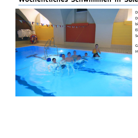
D
D
b
E
S
G
M