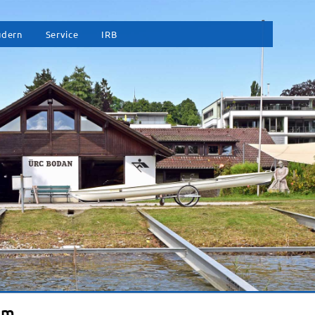
vigation
udern
Service
IRB
erspringen
em