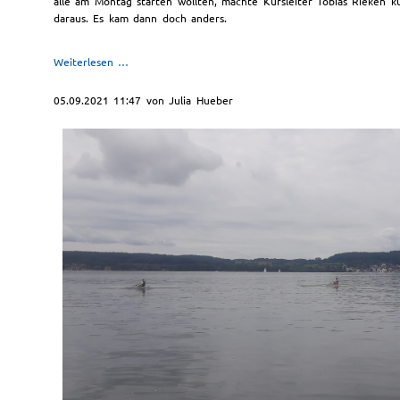
alle am Montag starten wollten, machte Kursleiter Tobias Rieken k
daraus. Es kam dann doch anders.
Kinder
Weiterlesen …
und
Jugendliche
05.09.2021 11:47
von Julia Hueber
haben
Spaß
beim
Schnupperkurs