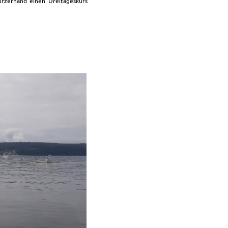
urzerhand einen Dreitageskurs