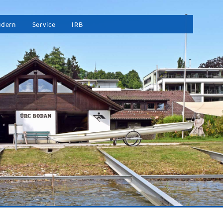
vigation
udern
Service
IRB
erspringen