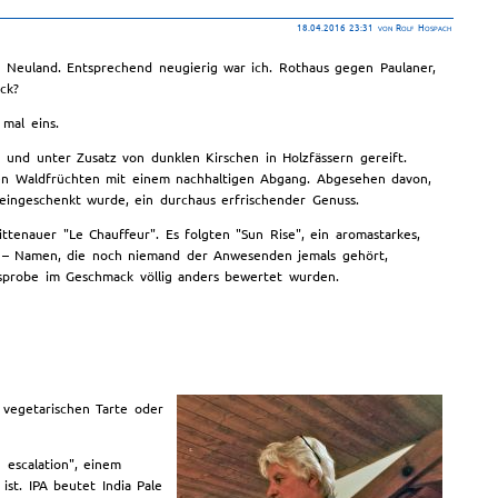
18.04.2016 23:31
von Rolf Hospach
 Neuland. Entsprechend neugierig war ich. Rothaus gegen Paulaner,
ck?
mal eins.
 und unter Zusatz von dunklen Kirschen in Holzfässern gereift.
klen Waldfrüchten mit einem nachhaltigen Abgang. Abgesehen davon,
er eingeschenkt wurde, ein durchaus erfrischender Genuss.
tenauer "Le Chauffeur". Es folgten "Sun Rise", ein aromastarkes,
er – Namen, die noch niemand der Anwesenden jemals gehört,
hsprobe im Geschmack völlig anders bewertet wurden.
 vegetarischen Tarte oder
 escalation", einem
st. IPA beutet India Pale