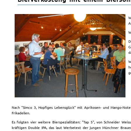
W
A
W
D
G
d
W
h
g
Nach "Simco 3, Hopfiges Lebensglück" mit Aprikosen- und Mango-Noten
Frikadellen.
Es folgten vier weitere Bierspezialitäten: "Tap 5", von Schneider Wei
kräftigen Double IPA, das laut Werbetext der jungen Münchner Brauer