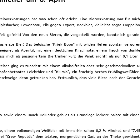
einverkostungen hat man schon oft erlebt. Eine Bierverkostung war für mich
lpirsbacher, Löwenbräu, Pils gegen Export, Bockbier, vielleicht sogar Doppelbo
eit gefehlt! Von den neun Bieren, die vorgestellt wurden, kannte ich gerade 
as erste Bier: Das belgische "Kriek Boon" mit wilden Hefen spontan vergoren
eeignet als Aperitif, mit einer deutlichen Kirschnote, einem Hauch von dun
ass mich als passioniertem Biertrinker kurz die Panik ergriff, als nur 0,1 Lit
eiter ging es zunächst mit einem alkoholfreien aber sehr geschmackvollem Nit
opfenbetontes Leichtbier und "Blümla", ein fruchtig herbes Frühlingsweißbi
eschweige denn getrunken hat. Erstaunlich, dass viele Biere nach der Geruc
 sowie einem Hauch Holunder gab es als Grundlage leckere Salate mit einer
sse, einem vollmundigen Weißbier mit immerhin schon 8,2 % Alkohol, und "7:45
ei "Crew Republic" dem letzten, morgendlichen Gast an der Theke gewidmet i