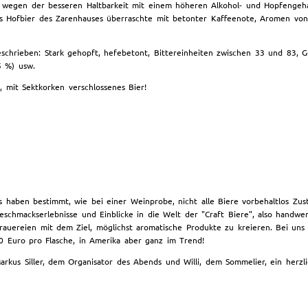
ien wegen der besseren Haltbarkeit mit einem höheren Alkohol- und Hopfengeh
 das Hofbier des Zarenhauses überraschte mit betonter Kaffeenote, Aromen vo
eschrieben: Stark gehopft, hefebetont, Bittereinheiten zwischen 33 und 83,
5 %) usw.
s, mit Sektkorken verschlossenes Bier!
s haben bestimmt, wie bei einer Weinprobe, nicht alle Biere vorbehaltlos Zu
eschmackserlebnisse und Einblicke in die Welt der "Craft Biere", also handwer
rauereien mit dem Ziel, möglichst aromatische Produkte zu kreieren. Bei uns
0 Euro pro Flasche, in Amerika aber ganz im Trend!
arkus Siller, dem Organisator des Abends und Willi, dem Sommelier, ein her