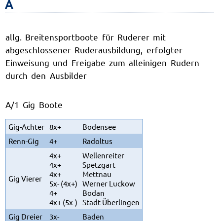
A
allg. Breitensportboote für Ruderer mit
abgeschlossener Ruderausbildung, erfolgter
Einweisung und Freigabe zum alleinigen Rudern
durch den Ausbilder
A/1 Gig Boote
Gig-Achter
8x+
Bodensee
Renn-Gig
4+
Radoltus
4x+
Wellenreiter
4x+
Spetzgart
4x+
Mettnau
Gig Vierer
5x- (4x+)
Werner Luckow
4+
Bodan
4x+ (5x-)
Stadt Überlingen
Gig Dreier
3x-
Baden