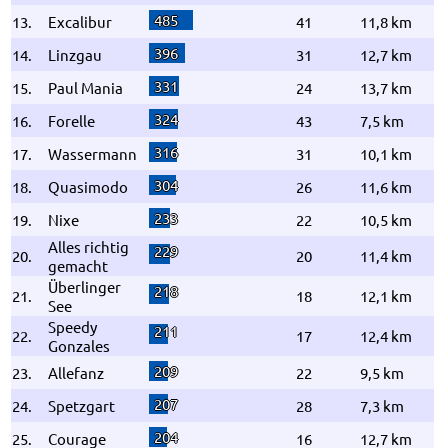
485
13.
Excalibur
41
11,8 km
396
14.
Linzgau
31
12,7 km
331
15.
Paul Mania
24
13,7 km
324
16.
Forelle
43
7,5 km
316
17.
Wassermann
31
10,1 km
304
18.
Quasimodo
26
11,6 km
233
19.
Nixe
22
10,5 km
Alles richtig
229
20.
20
11,4 km
gemacht
Überlinger
218
21.
18
12,1 km
See
Speedy
211
22.
17
12,4 km
Gonzales
209
23.
Allefanz
22
9,5 km
207
24.
Spetzgart
28
7,3 km
204
25.
Courage
16
12,7 km