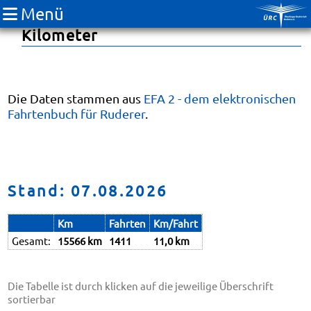
Menü
Fahrtenbuch 2026: Boots-
Kilometer
Die Daten stammen aus
EFA 2 - dem elektronischen
Fahrtenbuch für Ruderer
.
Stand: 07.08.2026
Km
Fahrten
Km/Fahrt
Gesamt:
15566 km
1411
11,0 km
Die Tabelle ist durch klicken auf die jeweilige Überschrift
sortierbar