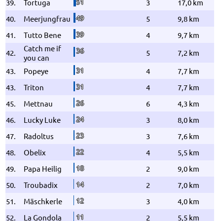
51
39.
Tortuga
3
17,0 km
49
40.
Meerjungfrau
5
9,8 km
39
41.
Tutto Bene
4
9,7 km
Catch me if
36
42.
5
7,2 km
you can
31
43.
Popeye
4
7,7 km
31
43.
Triton
4
7,7 km
26
45.
Mettnau
6
4,3 km
24
46.
Lucky Luke
3
8,0 km
23
47.
Radoltus
3
7,6 km
22
48.
Obelix
4
5,5 km
18
49.
Papa Heilig
2
9,0 km
14
50.
Troubadix
2
7,0 km
12
51.
Mäschkerle
3
4,0 km
11
52.
La Gondola
2
5,5 km