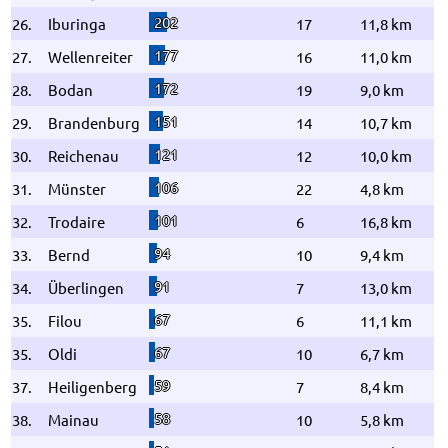
202
26.
Iburinga
17
11,8 km
177
27.
Wellenreiter
16
11,0 km
172
28.
Bodan
19
9,0 km
151
29.
Brandenburg
14
10,7 km
121
30.
Reichenau
12
10,0 km
106
31.
Münster
22
4,8 km
101
32.
Trodaire
6
16,8 km
94
33.
Bernd
10
9,4 km
91
34.
Überlingen
7
13,0 km
67
35.
Filou
6
11,1 km
67
35.
Oldi
10
6,7 km
59
37.
Heiligenberg
7
8,4 km
58
38.
Mainau
10
5,8 km