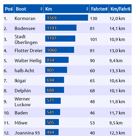
Pos
Boot
Km
Fahrten
Km/Fahrt
1569
1.
Kormoran
130
12,0 km
1143
2.
Bodensee
81
14,1 km
Stadt
1107
3.
101
10,9 km
Überlingen
1060
4.
Flotter Dreier
81
13,0 km
854
5.
Walter Heilig
90
9,4 km
801
6.
halb Acht
60
13,3 km
694
7.
Ikigai
65
10,6 km
688
8.
Delphin
68
10,1 km
Werner
571
9.
48
11,8 km
Luckow
541
10.
Baden
46
11,7 km
505
11.
Möwe
53
9,5 km
494
12.
Joannina 93
40
12,3 km