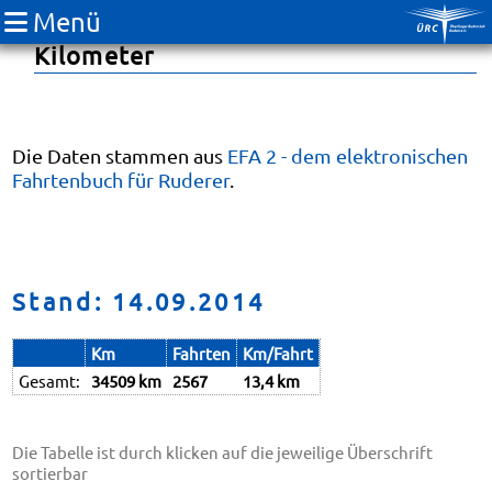
Menü
Fahrtenbuch 2009: Boots-
Kilometer
Die Daten stammen aus
EFA 2 - dem elektronischen
Fahrtenbuch für Ruderer
.
Stand: 14.09.2014
Km
Fahrten
Km/Fahrt
Gesamt:
34509 km
2567
13,4 km
Die Tabelle ist durch klicken auf die jeweilige Überschrift
sortierbar