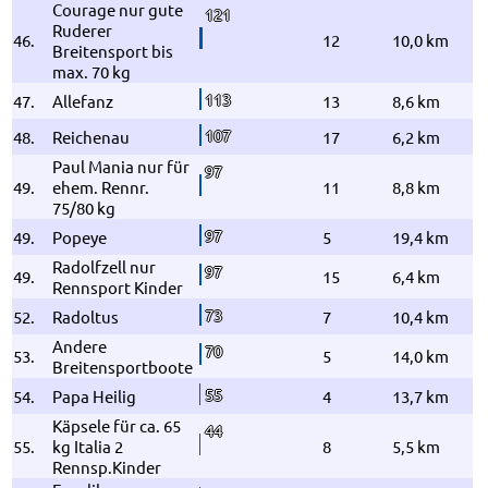
Courage nur gute
121
Ruderer
46.
12
10,0 km
Breitensport bis
max. 70 kg
113
47.
Allefanz
13
8,6 km
107
48.
Reichenau
17
6,2 km
Paul Mania nur für
97
49.
ehem. Rennr.
11
8,8 km
75/80 kg
97
49.
Popeye
5
19,4 km
Radolfzell nur
97
49.
15
6,4 km
Rennsport Kinder
73
52.
Radoltus
7
10,4 km
Andere
70
53.
5
14,0 km
Breitensportboote
55
54.
Papa Heilig
4
13,7 km
Käpsele für ca. 65
44
55.
kg Italia 2
8
5,5 km
Rennsp.Kinder