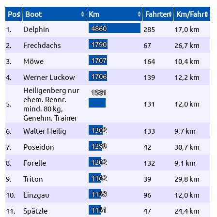
Pos
Boot
Km
Fahrten
Km/Fahrt
4860
1.
Delphin
285
17,0 km
1790
2.
Frechdachs
67
26,7 km
1707
3.
Möwe
164
10,4 km
1706
4.
Werner Luckow
139
12,2 km
Heiligenberg nur
1581
ehem. Rennr.
5.
131
12,0 km
mind. 80 kg,
Genehm. Trainer
1302
6.
Walter Heilig
133
9,7 km
1293
7.
Poseidon
42
30,7 km
1202
8.
Forelle
132
9,1 km
1162
9.
Triton
39
29,8 km
1159
10.
Linzgau
96
12,0 km
1151
11.
Spätzle
47
24,4 km