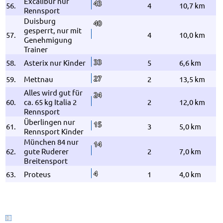
Excalibur nur
43
56.
4
10,7 km
Rennsport
Duisburg
40
gesperrt, nur mit
57.
4
10,0 km
Genehmigung
Trainer
33
58.
Asterix nur Kinder
5
6,6 km
27
59.
Mettnau
2
13,5 km
Alles wird gut für
24
60.
ca. 65 kg Italia 2
2
12,0 km
Rennsport
Überlingen nur
15
61.
3
5,0 km
Rennsport Kinder
München 84 nur
14
62.
gute Ruderer
2
7,0 km
Breitensport
4
63.
Proteus
1
4,0 km