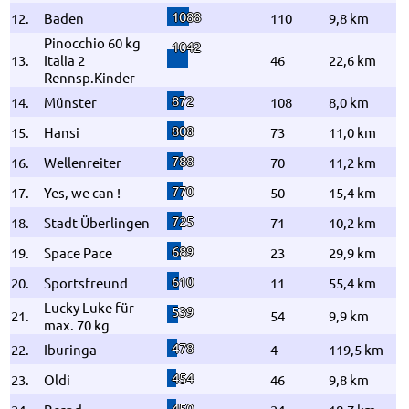
1088
12.
Baden
110
9,8 km
Pinocchio 60 kg
1042
13.
Italia 2
46
22,6 km
Rennsp.Kinder
872
14.
Münster
108
8,0 km
808
15.
Hansi
73
11,0 km
788
16.
Wellenreiter
70
11,2 km
770
17.
Yes, we can !
50
15,4 km
725
18.
Stadt Überlingen
71
10,2 km
689
19.
Space Pace
23
29,9 km
610
20.
Sportsfreund
11
55,4 km
Lucky Luke für
539
21.
54
9,9 km
max. 70 kg
478
22.
Iburinga
4
119,5 km
454
23.
Oldi
46
9,8 km
450