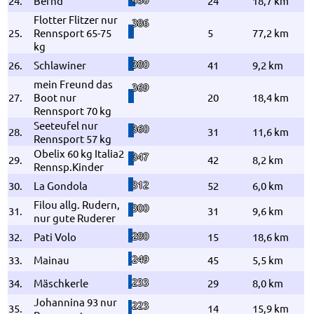
24.
Bernd
24
18,7 km
Flotter Flitzer nur
386
25.
Rennsport 65-75
5
77,2 km
kg
380
26.
Schlawiner
41
9,2 km
mein Freund das
369
27.
Boot nur
20
18,4 km
Rennsport 70 kg
Seeteufel nur
360
28.
31
11,6 km
Rennsport 57 kg
Obelix 60 kg Italia2
347
29.
42
8,2 km
Rennsp.Kinder
312
30.
La Gondola
52
6,0 km
Filou allg. Rudern,
300
31.
31
9,6 km
nur gute Ruderer
280
32.
Pati Volo
15
18,6 km
249
33.
Mainau
45
5,5 km
233
34.
Mäschkerle
29
8,0 km
Johannina 93 nur
223
35.
14
15,9 km