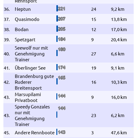
Rennsport
221
36.
Neptun
24
9,2 km
207
37.
Quasimodo
15
13,8 km
205
38.
Bodan
12
17,0 km
184
39.
Spetzgart
9
20,4 km
Seewolf nur mit
180
40.
Genehmigung
27
6,6 km
Trainer
174
41.
Überlinger See
19
9,1 km
Brandenburg gute
165
42.
Ruderer
16
10,3 km
Breitensport
Marsupilami
144
43.
9
16,0 km
Privatboot
Speedy Gonzales
144
nur mit
43.
23
6,2 km
Genehmigung
Trainer
143
45.
Andere Rennboote
3
47,6 km