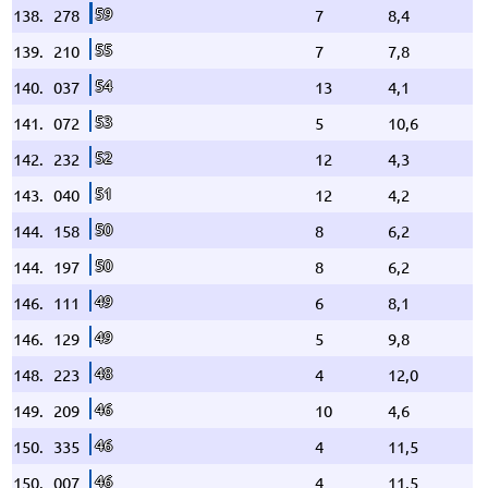
59
138.
278
7
8,4
55
139.
210
7
7,8
54
140.
037
13
4,1
53
141.
072
5
10,6
52
142.
232
12
4,3
51
143.
040
12
4,2
50
144.
158
8
6,2
50
144.
197
8
6,2
49
146.
111
6
8,1
49
146.
129
5
9,8
48
148.
223
4
12,0
46
149.
209
10
4,6
46
150.
335
4
11,5
46
150.
007
4
11,5