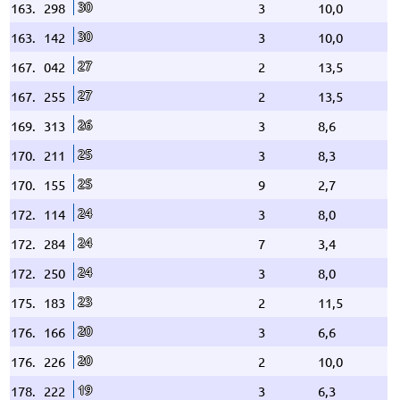
30
163.
298
3
10,0
30
163.
142
3
10,0
27
167.
042
2
13,5
27
167.
255
2
13,5
26
169.
313
3
8,6
25
170.
211
3
8,3
25
170.
155
9
2,7
24
172.
114
3
8,0
24
172.
284
7
3,4
24
172.
250
3
8,0
23
175.
183
2
11,5
20
176.
166
3
6,6
20
176.
226
2
10,0
19
178.
222
3
6,3