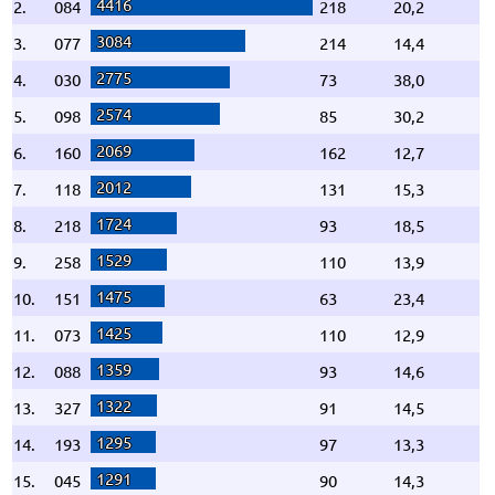
4416
2.
084
218
20,2
3084
3.
077
214
14,4
2775
4.
030
73
38,0
2574
5.
098
85
30,2
2069
6.
160
162
12,7
2012
7.
118
131
15,3
1724
8.
218
93
18,5
1529
9.
258
110
13,9
1475
10.
151
63
23,4
1425
11.
073
110
12,9
1359
12.
088
93
14,6
1322
13.
327
91
14,5
1295
14.
193
97
13,3
1291
15.
045
90
14,3