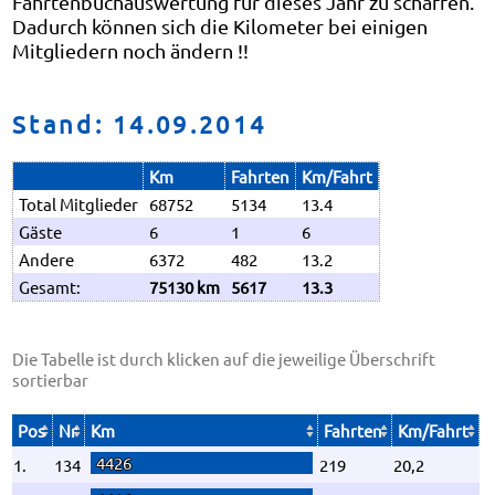
Fahrtenbuchauswertung für dieses Jahr zu schaffen.
Dadurch können sich die Kilometer bei einigen
Mitgliedern noch ändern !!
Stand: 14.09.2014
Km
Fahrten
Km/Fahrt
Total Mitglieder
68752
5134
13.4
Gäste
6
1
6
Andere
6372
482
13.2
Gesamt:
75130 km
5617
13.3
Die Tabelle ist durch klicken auf die jeweilige Überschrift
sortierbar
Pos
Nr
Km
Fahrten
Km/Fahrt
4426
1.
134
219
20,2