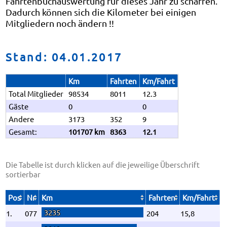
Fahrtenbuchauswertung für dieses Jahr zu schaffen.
Dadurch können sich die Kilometer bei einigen
Mitgliedern noch ändern !!
Stand: 04.01.2017
Km
Fahrten
Km/Fahrt
Total Mitglieder
98534
8011
12.3
Gäste
0
0
Andere
3173
352
9
Gesamt:
101707 km
8363
12.1
Die Tabelle ist durch klicken auf die jeweilige Überschrift
sortierbar
Pos
Nr
Km
Fahrten
Km/Fahrt
3235
1.
077
204
15,8