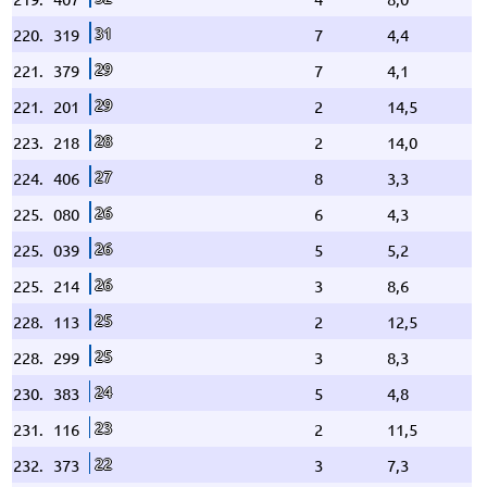
31
220.
319
7
4,4
29
221.
379
7
4,1
29
221.
201
2
14,5
28
223.
218
2
14,0
27
224.
406
8
3,3
26
225.
080
6
4,3
26
225.
039
5
5,2
26
225.
214
3
8,6
25
228.
113
2
12,5
25
228.
299
3
8,3
24
230.
383
5
4,8
23
231.
116
2
11,5
22
232.
373
3
7,3