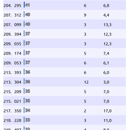
41
204.
295
6
6,8
40
207.
312
9
4,4
40
207.
099
3
13,3
37
209.
394
3
12,3
37
209.
035
3
12,3
37
209.
174
5
7,4
37
209.
053
6
6,1
36
213.
393
6
6,0
36
213.
304
12
3,0
35
215.
209
5
7,0
35
215.
021
5
7,0
34
217.
350
2
17,0
33
218.
228
3
11,0
32
219.
407
4
8,0