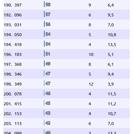
58
190.
397
9
6,4
57
192.
096
6
9,5
56
193.
031
8
7,0
54
194.
050
5
10,8
54
194.
418
4
13,5
51
196.
183
10
5,1
49
197.
368
8
6,1
47
198.
346
5
9,4
47
198.
349
12
3,9
46
200.
078
4
11,5
45
201.
415
4
11,2
43
202.
153
4
10,7
42
203.
113
6
7,0
40
204.
089
3
13,3