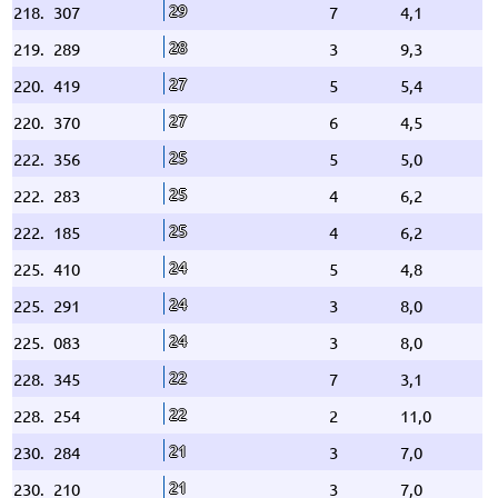
29
218.
307
7
4,1
28
219.
289
3
9,3
27
220.
419
5
5,4
27
220.
370
6
4,5
25
222.
356
5
5,0
25
222.
283
4
6,2
25
222.
185
4
6,2
24
225.
410
5
4,8
24
225.
291
3
8,0
24
225.
083
3
8,0
22
228.
345
7
3,1
22
228.
254
2
11,0
21
230.
284
3
7,0
21
230.
210
3
7,0