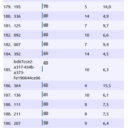
70
179.
195
5
14,0
69
180.
336
14
4,9
68
181.
125
7
9,7
66
182.
092
10
6,6
66
182.
007
7
9,4
64
184.
392
14
4,5
bd67cce2-
63
a317-434b-
185.
10
6,3
a373-
fe190644ce06
62
186.
364
4
15,5
61
187.
136
10
6,1
60
188.
111
8
7,5
60
188.
211
8
7,5
58
190.
207
9
6,4