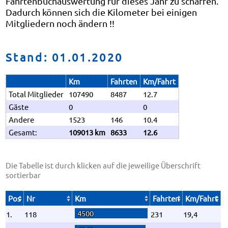
Fahrtenbuchauswertung für dieses Jahr zu schaffen.
Dadurch können sich die Kilometer bei einigen
Mitgliedern noch ändern !!
Stand: 01.01.2020
Km
Fahrten
Km/Fahrt
Total Mitglieder
107490
8487
12.7
Gäste
0
0
Andere
1523
146
10.4
Gesamt:
109013 km
8633
12.6
Die Tabelle ist durch klicken auf die jeweilige Überschrift
sortierbar
Pos
Nr
Km
Fahrten
Km/Fahrt
4500
1.
118
231
19,4