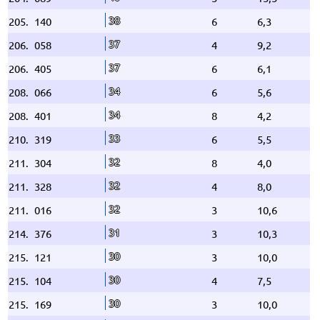
38
205.
140
6
6,3
37
206.
058
4
9,2
37
206.
405
6
6,1
34
208.
066
6
5,6
34
208.
401
8
4,2
33
210.
319
6
5,5
32
211.
304
8
4,0
32
211.
328
4
8,0
32
211.
016
3
10,6
31
214.
376
3
10,3
30
215.
121
3
10,0
30
215.
104
4
7,5
30
215.
169
3
10,0