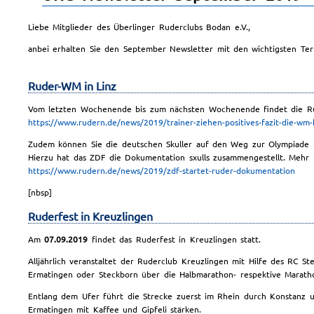
Liebe Mitglieder des Überlinger Ruderclubs Bodan e.V.,
anbei erhalten Sie den September Newsletter mit den wichtigsten Ter
Ruder-WM in Linz
Vom letzten Wochenende bis zum nächsten Wochenende findet die Ru
https://www.rudern.de/news/2019/trainer-ziehen-positives-fazit-die-w
Zudem können Sie die deutschen Skuller auf den Weg zur Olympiade n
Hierzu hat das ZDF die Dokumentation sxulls zusammengestellt. Mehr I
https://www.rudern.de/news/2019/zdf-startet-ruder-dokumentation
[nbsp]
Ruderfest in Kreuzlingen
Am
07.09.2019
findet das Ruderfest in Kreuzlingen statt.
Alljährlich veranstaltet der Ruderclub Kreuzlingen mit Hilfe des RC St
Ermatingen oder Steckborn über die Halbmarathon- respektive Maratho
Entlang dem Ufer führt die Strecke zuerst im Rhein durch Konstanz 
Ermatingen mit Kaffee und Gipfeli stärken.