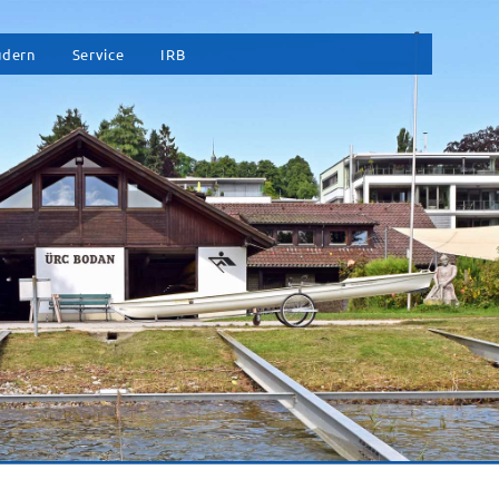
vigation
udern
Service
IRB
erspringen