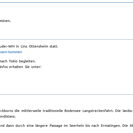
minen.
der-WM in Linz Ottensheim statt.
m-kann-kommen
ach Tokio begleiten.
nfos erhalten Sie unter:
eckborns die mittlerweile traditionelle Bodensee Langstreckenfahrt. Die lands
ndistanz.
und dann durch eine längere Passage im Seerhein bis nach Ermatingen. Die 