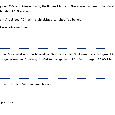
ang den Dörfern Mannenbach, Berlingen bis nach Steckborn, wo auch die Mar
der des RC Steckborn.
m Areal des RCK ein reichhaltiges Lunchbuffet bereit.
tere Informationen:
Winnie Boos wird uns die lebendige Geschichte des Schlosses nahe bringen. 
ein gemeinsamer Ausklang im Gefängnis geplant. Rückfahrt gegen 20:00 Uhr.
er wird in den Oktober verschoben.
eptember.