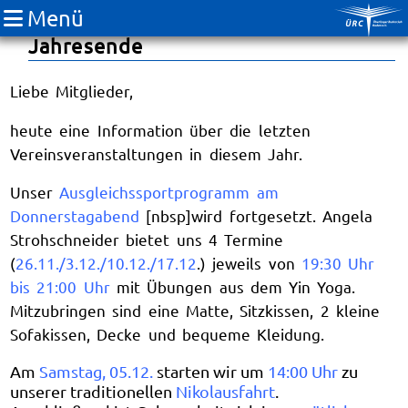
Menü
Unser Programm bis zum
Jahresende
Liebe Mitglieder,
heute eine Information über die letzten
Vereinsveranstaltungen in diesem Jahr.
Unser
Ausgleichssportprogramm am
Donnerstagabend
[nbsp]wird fortgesetzt. Angela
Strohschneider bietet uns 4 Termine
(
26.11./3.12./10.12./17.12
.) jeweils von
19:30 Uhr
bis 21:00 Uhr
mit Übungen aus dem Yin Yoga.
Mitzubringen sind eine Matte, Sitzkissen, 2 kleine
Sofakissen, Decke und bequeme Kleidung.
Am
Samstag, 05.12.
starten wir um
14:00 Uhr
zu
unserer traditionellen
Nikolausfahrt
.