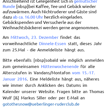
Anschließend ist Gelegenheit sich in
gemütlicher
Runde
[nbsp]bei Kaffee, Tee und Gebäck wieder
aufzuwärmen. Auch Nichtruderer und Gäste sind
dazu
ab ca. 16.00 Uhr
herzlich eingeladen.
Gebäckspenden und Versucherle aus der
Weihnachtsbäckerei werden gerne angenommen.
Am
Mittwoch, 23. Dezember
findet das
vorweihnachtliche
Dinnele-Essen
statt, dieses Jahr
zum 25.Mal - die Anmeldeliste hängt aus.
Bitte ebenfalls [nbsp]sobald wie möglich anmelden
zum gemeinsamen
Hüttenwochenende
für alle
Altersstufen in Vandans/Montafon
vom 15.-17.
Januar 2016
. Eine Meldeliste hängt aus, näheres
wie immer durch Anklicken des Datums im
Kalender unserer Website. Fragen bitte an Thomas
Wulf [&] Markus Siller oder per E-Mail an
gotothesnow@ueberlinger-ruderclub.de