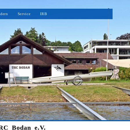
vigation
dern
Service
IRB
erspringen
ÜRC Bodan e.V.