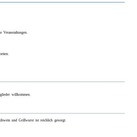
le Veranstaltungen.
eiten.
tglieder willkommen.
wein und Grillwurst ist reichlich gesorgt.