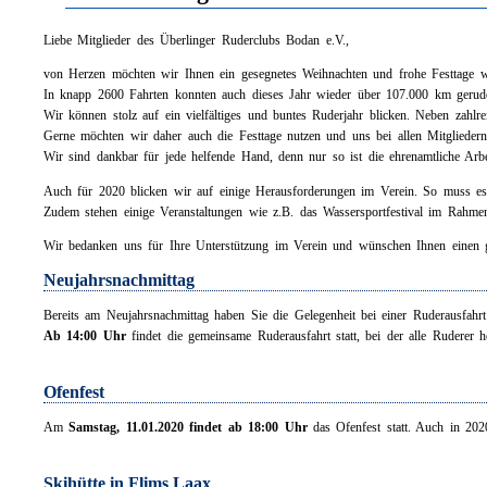
Liebe Mitglieder des Überlinger Ruderclubs Bodan e.V.,
von Herzen möchten wir Ihnen ein gesegnetes Weihnachten und frohe Festtage 
In knapp 2600 Fahrten konnten auch dieses Jahr wieder über 107.000 km gerud
Wir können stolz auf ein vielfältiges und buntes Ruderjahr blicken. Neben zahlrei
Gerne möchten wir daher auch die Festtage nutzen und uns bei allen Mitgliedern 
Wir sind dankbar für jede helfende Hand, denn nur so ist die ehrenamtliche Ar
Auch für 2020 blicken wir auf einige Herausforderungen im Verein. So muss es 
Zudem stehen einige Veranstaltungen wie z.B. das Wassersportfestival im Rahmen
Wir bedanken uns für Ihre Unterstützung im Verein und wünschen Ihnen einen g
Neujahrsnachmittag
Bereits am Neujahrsnachmittag haben Sie die Gelegenheit bei einer Ruderausfahr
Ab 14:00 Uhr
findet die gemeinsame Ruderausfahrt statt, bei der alle Ruderer h
Ofenfest
Am
Samstag, 11.01.2020 findet ab 18:00 Uhr
das Ofenfest statt. Auch in 2020
Skihütte in Flims Laax