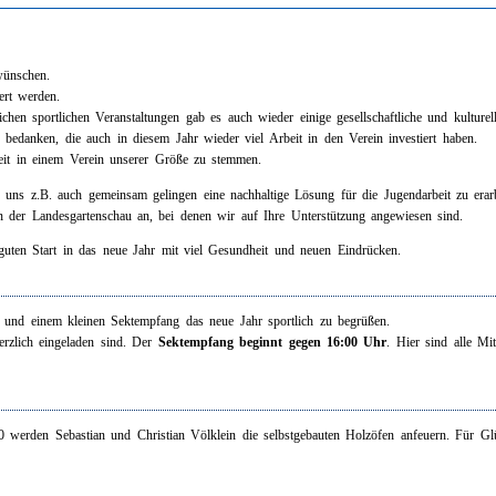
wünschen.
ert werden.
chen sportlichen Veranstaltungen gab es auch wieder einige gesellschaftliche und kulturel
bedanken, die auch in diesem Jahr wieder viel Arbeit in den Verein investiert haben.
beit in einem Verein unserer Größe zu stemmen.
uns z.B. auch gemeinsam gelingen eine nachhaltige Lösung für die Jugendarbeit zu erarb
 der Landesgartenschau an, bei denen wir auf Ihre Unterstützung angewiesen sind.
uten Start in das neue Jahr mit viel Gesundheit und neuen Eindrücken.
t und einem kleinen Sektempfang das neue Jahr sportlich zu begrüßen.
erzlich eingeladen sind. Der
Sektempfang beginnt gegen 16:00 Uhr
. Hier sind alle Mi
 werden Sebastian und Christian Völklein die selbstgebauten Holzöfen anfeuern. Für Glüh