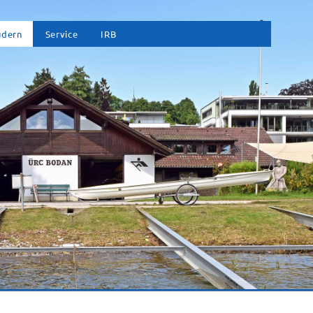
vigation
udern
Service
IRB
erspringen