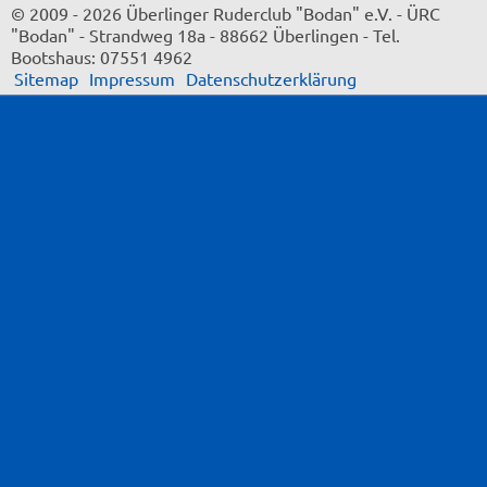
© 2009 - 2026 Überlinger Ruderclub "Bodan" e.V.
-
ÜRC
"Bodan"
-
Strandweg 18a
-
88662 Überlingen
-
Tel.
Bootshaus: 07551 4962
Sitemap
Impressum
Datenschutzerklärung