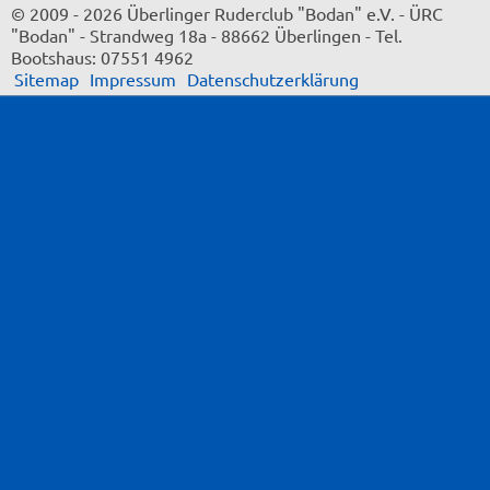
© 2009 - 2026 Überlinger Ruderclub "Bodan" e.V.
-
ÜRC
"Bodan"
-
Strandweg 18a
-
88662 Überlingen
-
Tel.
Bootshaus: 07551 4962
Sitemap
Impressum
Datenschutzerklärung