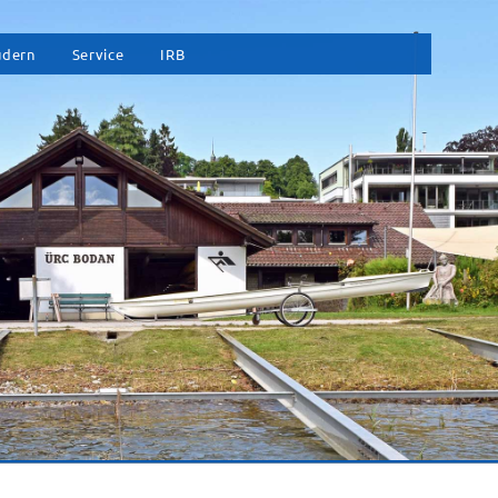
vigation
udern
Service
IRB
erspringen