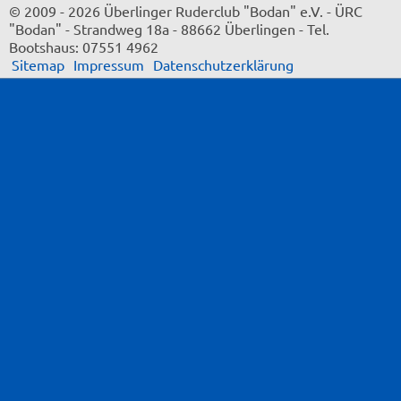
© 2009 - 2026 Überlinger Ruderclub "Bodan" e.V.
-
ÜRC
"Bodan"
-
Strandweg 18a
-
88662 Überlingen
-
Tel.
Bootshaus: 07551 4962
Sitemap
Impressum
Datenschutzerklärung