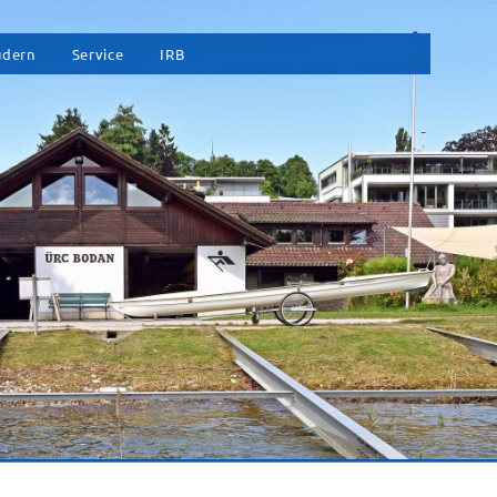
vigation
udern
Service
IRB
erspringen