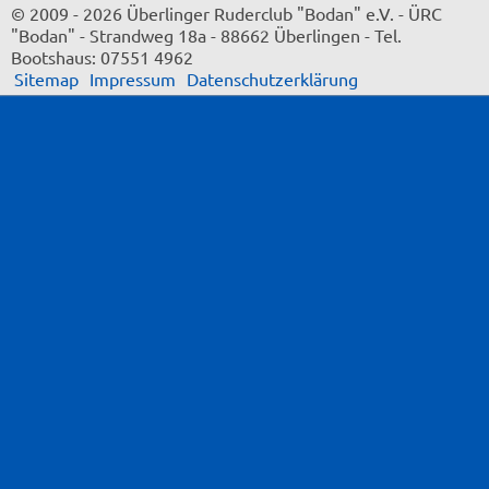
© 2009 - 2026 Überlinger Ruderclub "Bodan" e.V.
-
ÜRC
"Bodan"
-
Strandweg 18a
-
88662 Überlingen
-
Tel.
Bootshaus: 07551 4962
Sitemap
Impressum
Datenschutzerklärung