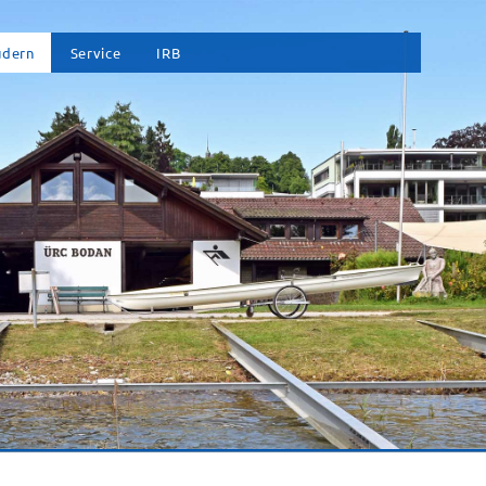
vigation
udern
Service
IRB
erspringen