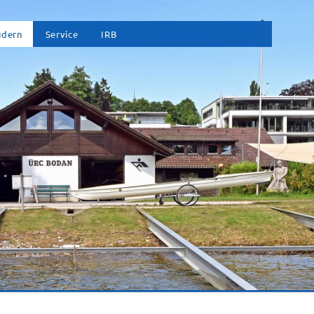
vigation
udern
Service
IRB
erspringen