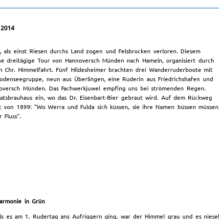
 2014
 als einst Riesen durchs Land zogen und Felsbrocken verloren. Diesem
e dreitägige Tour von Hannoversch Münden nach Hameln, organisiert durch
an Chr. Himmelfahrt. Fünf Hildesheimer brachten drei Wanderruderboote mit
denseegruppe, neun aus Überlingen, eine Ruderin aus Friedrichshafen und
annoversch Münden. Das Fachwerkjuwel empfing uns bei strömenden Regen.
atsbrauhaus ein, wo das Dr. Eisenbart-Bier gebraut wird. Auf dem Rückweg
t von 1899: "Wo Werra und Fulda sich küssen, sie ihre Namen büssen müssen
 Fluss".
armonie in Grün
ls es am 1. Rudertag ans Aufriggern ging, war der Himmel grau und es nies