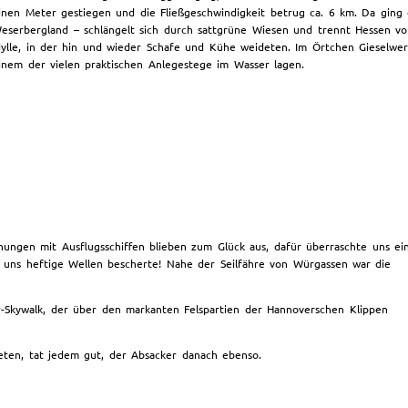
inen Meter gestiegen und die Fließgeschwindigkeit betrug ca. 6 km. Da ging 
eserbergland – schlängelt sich durch sattgrüne Wiesen und trennt Hessen vo
dylle, in der hin und wieder Schafe und Kühe weideten. Im Örtchen Gieselw
inem der vielen praktischen Anlegestege im Wasser lagen.
ungen mit Ausflugsschiffen blieben zum Glück aus, dafür überraschte uns ei
d uns heftige Wellen bescherte! Nahe der Seilfähre von Würgassen war die
Skywalk, der über den markanten Felspartien der Hannoverschen Klippen
eten, tat jedem gut, der Absacker danach ebenso.