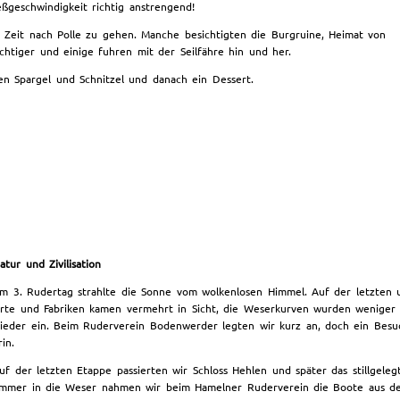
ßgeschwindigkeit richtig anstrengend!
 Zeit nach Polle zu gehen. Manche besichtigten die Burgruine, Heimat von
chtiger und einige fuhren mit der Seilfähre hin und her.
n Spargel und Schnitzel und danach ein Dessert.
atur und Zivilisation
m 3. Rudertag strahlte die Sonne vom wolkenlosen Himmel. Auf der letzten 
rte und Fabriken kamen vermehrt in Sicht, die Weserkurven wurden weniger u
ieder ein. Beim Ruderverein Bodenwerder legten wir kurz an, doch ein Bes
rin.
uf der letzten Etappe passierten wir Schloss Hehlen und später das stillge
mmer in die Weser nahmen wir beim Hamelner Ruderverein die Boote aus dem