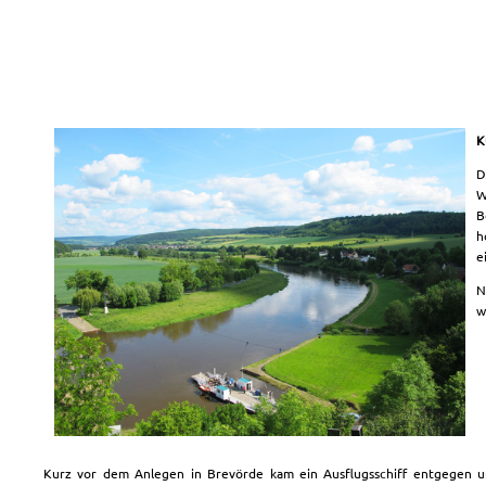
K
D
W
B
h
e
N
w
Kurz vor dem Anlegen in Brevörde kam ein Ausflugsschiff entgegen 