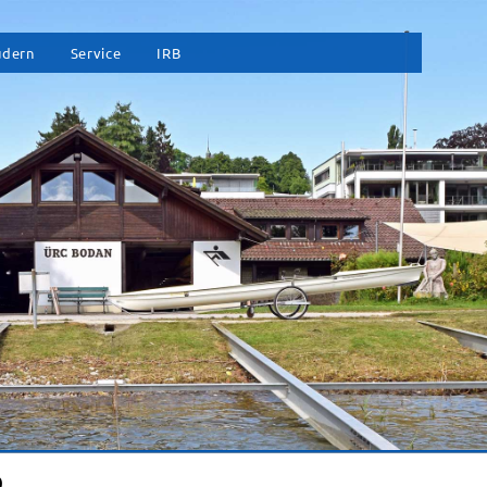
vigation
udern
Service
IRB
erspringen
9