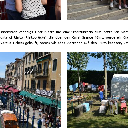
 Innenstadt Venedigs. Dort führte uns eine Stadtführerin zum Piazza San Ma
nte di Rialto (Rialtobrücke), die über den Canal Grande führt, wurde ein Gr
m Voraus Tickets gekauft, sodass wir ohne Anstehen auf den Turm konnten, 