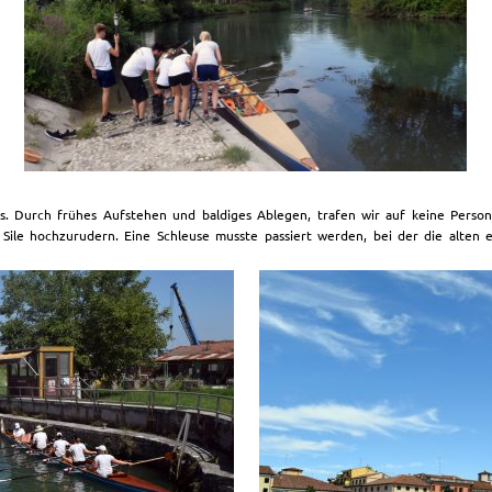
ts. Durch frühes Aufstehen und baldiges Ablegen, trafen wir auf keine Perso
le hochzurudern. Eine Schleuse musste passiert werden, bei der die alten 