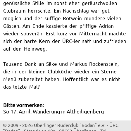
genüssliche Stille im sonst eher geräuschvollen
Clubraum herrschte. Ein Nachschlag war gut
möglich und der süffige Rotwein mundete vielen
Gästen. Am Ende kassierte der pfiffige Adrian
wieder souverän. Erst kurz vor Mitternacht machte
sich der harte Kern der ÜRC-ler satt und zufrieden
auf den Heimweg.
Tausend Dank an Silke und Markus Rockenstein,
die in der kleinen Clubküche wieder ein Sterne-
Menü zubereitet haben. Hoffentlich war es nicht
das letzte Mal?
Bitte vormerken:
So 17. April, Wanderung in Altheiligenberg
© 2009 - 2026 Überlinger Ruderclub "Bodan" e.V.
-
ÜRC
"Bodan"
-
Strandweg 18a
-
88662 Überlingen
-
Tel.