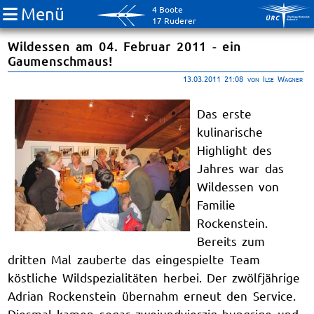
Menü
4 Boote
17 Ruderer
Wildessen am 04. Februar 2011 - ein
Gaumenschmaus!
13.03.2011 21:08
von Ilse Wagner
Das erste
kulinarische
Highlight des
Jahres war das
Wildessen von
Familie
Rockenstein.
Bereits zum
dritten Mal zauberte das eingespielte Team
köstliche Wildspezialitäten herbei. Der zwölfjährige
Adrian Rockenstein übernahm erneut den Service.
Diesmal kamen sogar zweiundvierzig hungrige und